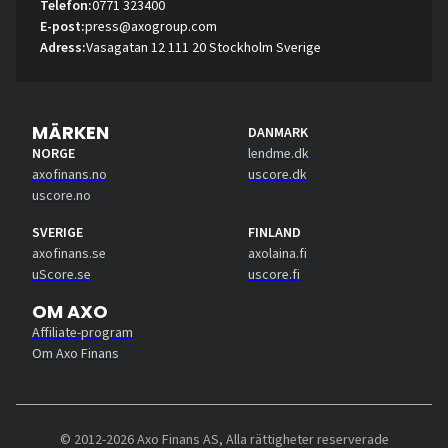
Telefon:
0771 323400
E-post:
press@axogroup.com
Adress:
Vasagatan 12 111 20 Stockholm Sverige
MÄRKEN
DANMARK
NORGE
lendme.dk
axofinans.no
uscore.dk
uscore.no
SVERIGE
FINLAND
axofinans.se
axolaina.fi
uScore.se
uscore.fi
OM AXO
Affiliate-program
Om Axo Finans
© 2012-2026 Axo Finans AS, Alla rättigheter reserverade